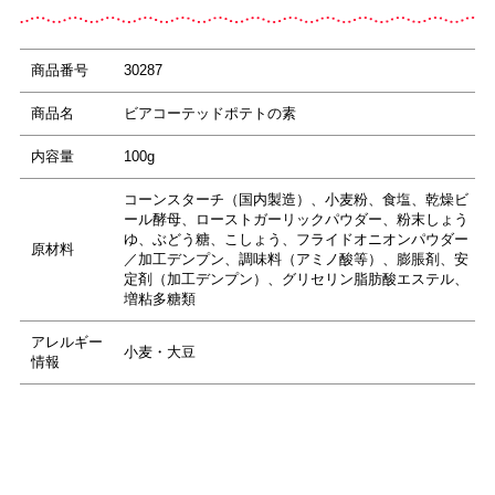
商品番号
30287
商品名
ビアコーテッドポテトの素
内容量
100g
コーンスターチ（国内製造）、小麦粉、食塩、乾燥ビ
ール酵母、ローストガーリックパウダー、粉末しょう
ゆ、ぶどう糖、こしょう、フライドオニオンパウダー
原材料
／加工デンプン、調味料（アミノ酸等）、膨脹剤、安
定剤（加工デンプン）、グリセリン脂肪酸エステル、
増粘多糖類
アレルギー
小麦・大豆
情報