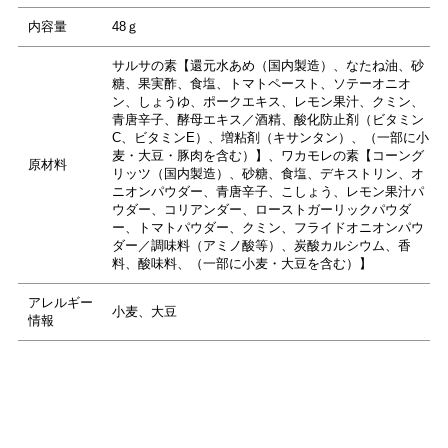
内容量
48ｇ
サルサの素【還元水あめ（国内製造）、なたね油、砂
糖、果実酢、食塩、トマトペースト、ソテーオニオ
ン、しょうゆ、ポークエキス、レモン果汁、クミン、
青唐辛子、酵母エキス／酒精、酸化防止剤（ビタミン
C、ビタミンE）、増粘剤（キサンタン）、（一部に小
麦・大豆・豚肉を含む）】、ワカモレの素【コーング
原材料
リッツ（国内製造）、砂糖、食塩、デキストリン、オ
ニオンパウダー、青唐辛子、こしょう、レモン果汁パ
ウダー、コリアンダー、ローストガーリックパウダ
ー、トマトパウダー、クミン、フライドオニオンパウ
ダー／調味料（アミノ酸等）、炭酸カルシウム、香
料、酸味料、（一部に小麦・大豆を含む）】
アレルギー
小麦、大豆
情報