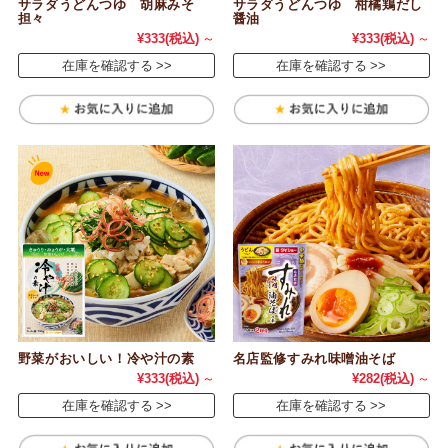
サラダうどんつゆ 胡麻みそ
サラダうどんつゆ 柑橘鶏だし
担々
醤油
¥333
(税込)
～
¥333
(税込)
～
在庫を確認する
在庫を確認する
野菜がおいしい！冷や汁の素
名店監修すみれ味噌油そば
¥333
(税込)
～
¥282
(税込)
～
在庫を確認する
在庫を確認する