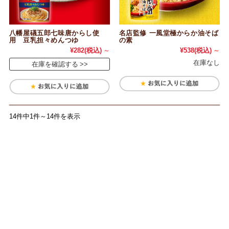
八幡屋礒五郎七味唐からし使
名店監修 一風堂極からか油そば
用 豆乳担々めんつゆ
の素
¥282
(税込)
～
¥538
(税込)
～
在庫なし
在庫を確認する
14件中1件～14件を表示