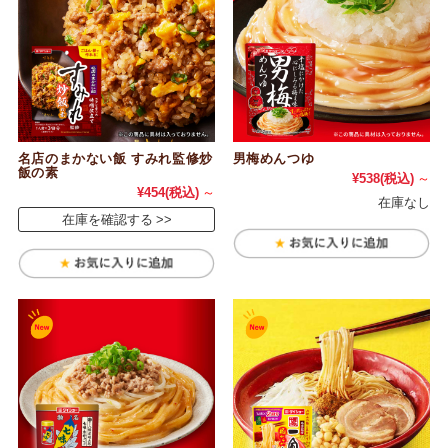
名店のまかない飯 すみれ監修炒
男梅めんつゆ
飯の素
¥538
(税込)
～
¥454
(税込)
～
在庫なし
在庫を確認する