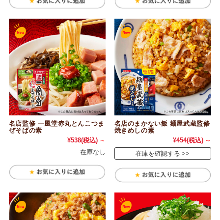
名店監修 一風堂赤丸とんこつま
名店のまかない飯 麺屋武蔵監修
ぜそばの素
焼きめしの素
¥538
(税込)
～
¥454
(税込)
～
在庫なし
在庫を確認する