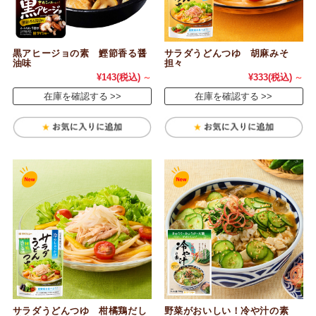
黒アヒージョの素 鰹節香る醤
サラダうどんつゆ 胡麻みそ
油味
担々
¥143
(税込)
～
¥333
(税込)
～
在庫を確認する
在庫を確認する
サラダうどんつゆ 柑橘鶏だし
野菜がおいしい！冷や汁の素