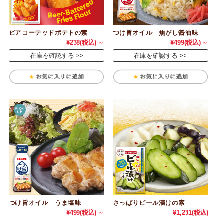
ビアコーテッドポテトの素
つけ旨オイル 焦がし醤油味
¥238
(税込)
～
¥499
(税込)
～
在庫を確認する
在庫を確認する
つけ旨オイル うま塩味
さっぱりビール漬けの素
¥499
(税込)
～
¥1,231
(税込)