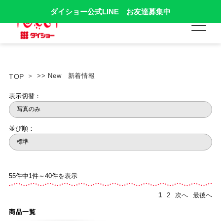
ダイショー公式LINE お友達募集中
>> New 新着情報
TOP
表示切替：
並び順：
55件中1件～40件を表示
1
2
次へ
最後へ
商品一覧