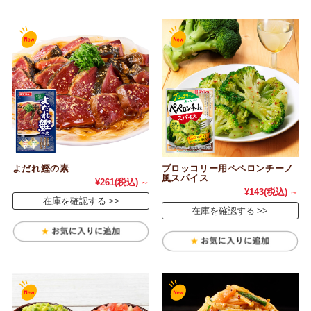
よだれ鰹の素
ブロッコリー用ペペロンチーノ
風スパイス
¥261
(税込)
～
¥143
(税込)
～
在庫を確認する
在庫を確認する