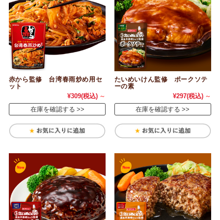
赤から監修 台湾春雨炒め用セ
たいめいけん監修 ポークソテ
ット
ーの素
¥309
(税込)
～
¥297
(税込)
～
在庫を確認する
在庫を確認する