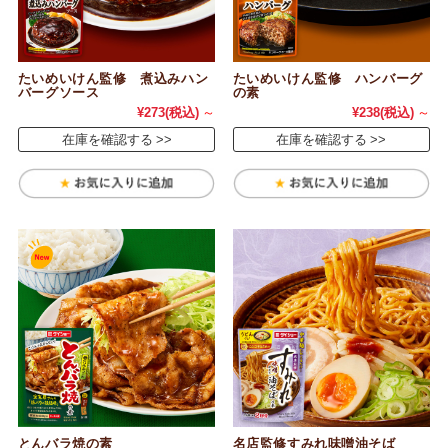
たいめいけん監修 煮込みハン
たいめいけん監修 ハンバーグ
バーグソース
の素
¥273
(税込)
～
¥238
(税込)
～
在庫を確認する
在庫を確認する
とんバラ焼の素
名店監修すみれ味噌油そば