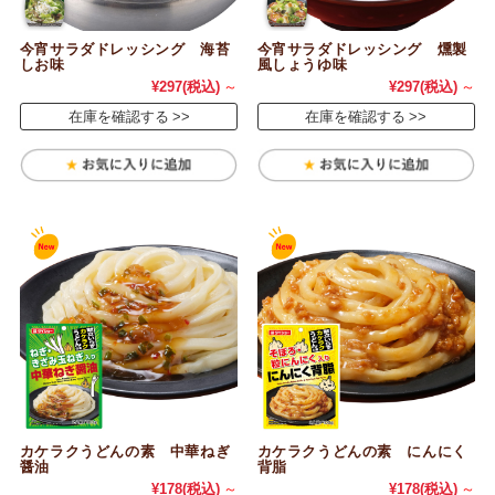
今宵サラダドレッシング 海苔
今宵サラダドレッシング 燻製
しお味
風しょうゆ味
¥297
(税込)
～
¥297
(税込)
～
在庫を確認する
在庫を確認する
カケラクうどんの素 中華ねぎ
カケラクうどんの素 にんにく
醤油
背脂
¥178
(税込)
～
¥178
(税込)
～