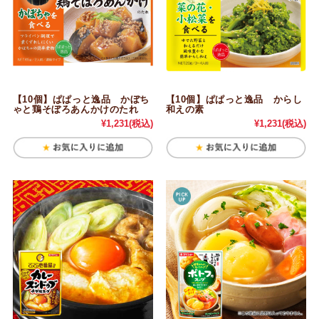
【10個】ぱぱっと逸品 かぼち
【10個】ぱぱっと逸品 からし
ゃと鶏そぼろあんかけのたれ
和えの素
¥1,231
(税込)
¥1,231
(税込)