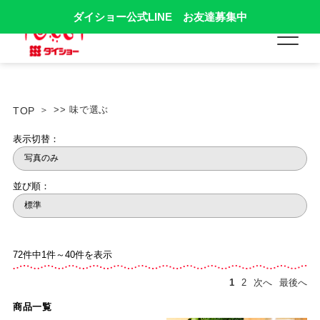
ダイショー公式LINE お友達募集中
>> 味で選ぶ
TOP
表示切替：
並び順：
72件中1件～40件を表示
1
2
次へ
最後へ
商品一覧