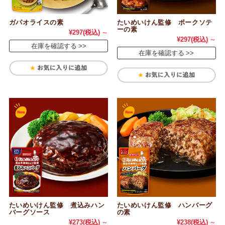
ガパオライスの素
たいめいけん監修 ポークソテ
ーの素
¥297
(税込)
～
¥297
(税込)
～
在庫を確認する
在庫を確認する
たいめいけん監修 煮込みハン
たいめいけん監修 ハンバーグ
バーグソース
の素
¥273
(税込)
～
¥238
(税込)
～