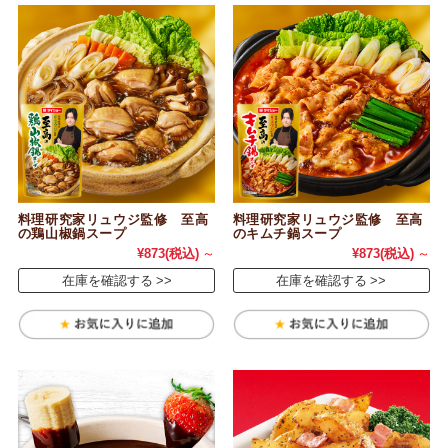
料理研究家リュウジ監修 至高
料理研究家リュウジ監修 至高
の鶏山椒鍋スープ
のキムチ鍋スープ
¥873
(税込)
～
¥873
(税込)
～
在庫を確認する
在庫を確認する