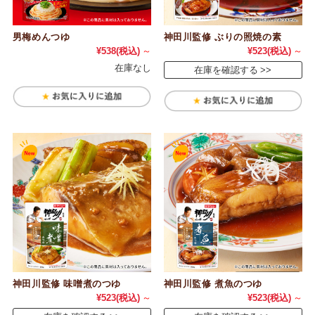
男梅めんつゆ
神田川監修 ぶりの照焼の素
¥538
(税込)
～
¥523
(税込)
～
在庫なし
在庫を確認する
神田川監修 味噌煮のつゆ
神田川監修 煮魚のつゆ
¥523
(税込)
～
¥523
(税込)
～