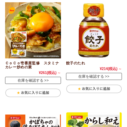
ＣｏＣｏ壱番屋監修 スタミナ
餃子のたれ
カレー炒めの素
¥214
(税込)
～
¥261
(税込)
～
在庫を確認する
在庫を確認する