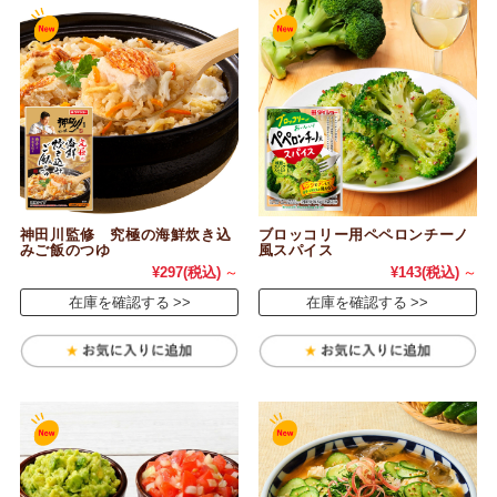
神田川監修 究極の海鮮炊き込
ブロッコリー用ペペロンチーノ
みご飯のつゆ
風スパイス
¥297
(税込)
～
¥143
(税込)
～
在庫を確認する
在庫を確認する