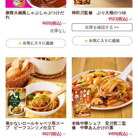
麻辣火鍋風しゃぶしゃぶつけだ
神田川監修 ぶり大根のつゆ
れ
¥523
(税込)
～
¥605
(税込)
～
在庫を確認する
在庫なし
巻かないロールキャベツ用スー
本格中華シェフ 安川哲二監
プ ビーフコンソメ仕立て
修 中華あんかけの素
¥827
(税込)
～
¥499
(税込)
～