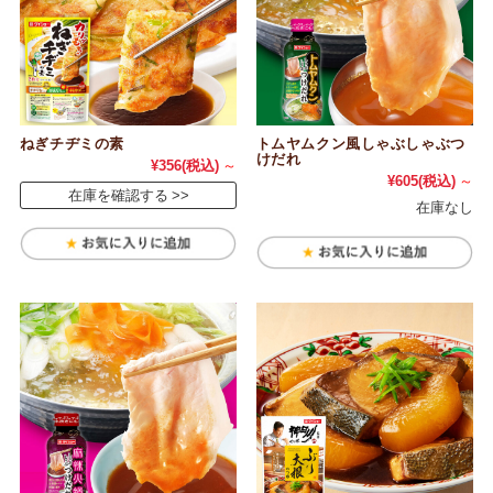
ねぎチヂミの素
トムヤムクン風しゃぶしゃぶつ
けだれ
¥356
(税込)
～
¥605
(税込)
～
在庫を確認する
在庫なし