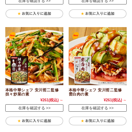
在庫を確認する
在庫を確認する
本格中華シェフ 安川哲二監修
本格中華シェフ 安川哲二監修
担々炒菜の素
雲白肉の素
¥261
(税込)
～
¥261
(税込)
～
在庫を確認する
在庫を確認する