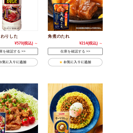
きわりした
角煮のたれ
¥570
(税込)
～
¥214
(税込)
～
庫を確認する
在庫を確認する