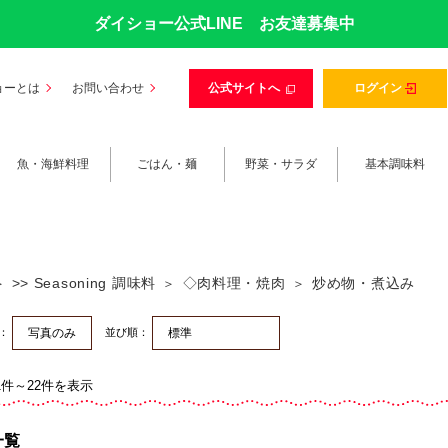
ダイショー公式LINE お友達募集中
ョーとは
お問い合わせ
公式サイトへ
ログイン
魚・海鮮料理
ごはん・麺
野菜・サラダ
基本調味料
>> Seasoning 調味料
◇肉料理・焼肉
炒め物・煮込み
替：
並び順：
1件～22件を表示
一覧