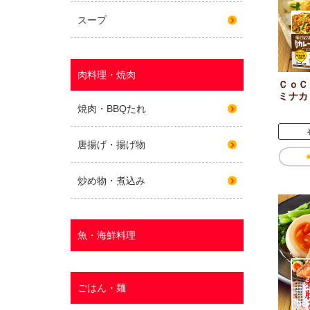
ＣｏＣ
ミナカ