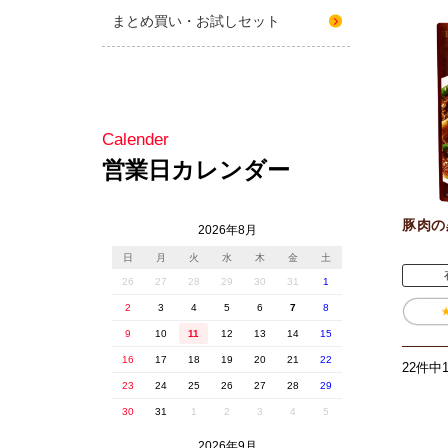
豚肉の
22件中