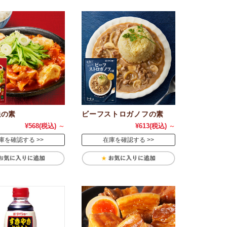
焼の素
ビーフストロガノフの素
¥568
(税込)
～
¥613
(税込)
～
庫を確認する
在庫を確認する