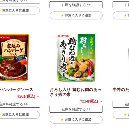
在庫を確認する
在庫を確認する
在
ハンバーグソース
おろし入り 鶏むね肉のあっ
牛丼の
さり煮の素
¥261
(税込)
～
¥214
(税込)
～
在庫を確認する
在
在庫を確認する