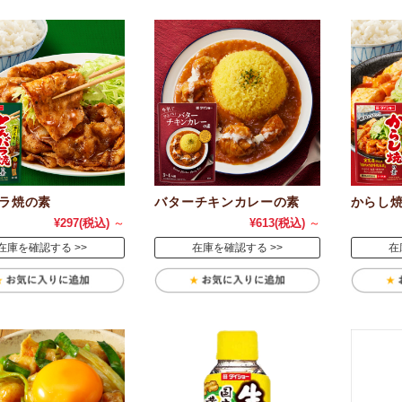
ラ焼の素
バターチキンカレーの素
からし
¥297
(税込)
～
¥613
(税込)
～
在庫を確認する
在庫を確認する
在