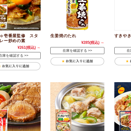
ｏ壱番屋監修 スタ
生姜焼のたれ
すきや
レー炒めの素
¥285
(税込)
～
¥261
(税込)
～
在庫を確認する
在
在庫を確認する