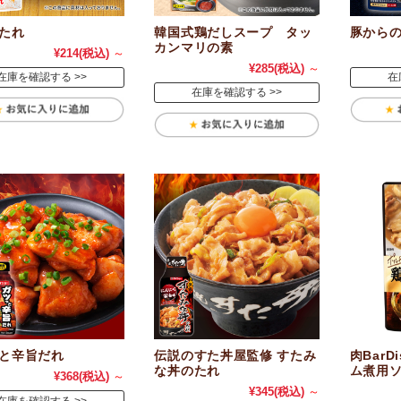
たれ
韓国式鶏だしスープ タッ
豚から
カンマリの素
¥214
(税込)
～
¥285
(税込)
～
在庫を確認する
在
在庫を確認する
と辛旨だれ
伝説のすた丼屋監修 すたみ
肉Bar
な丼のたれ
ム煮用
¥368
(税込)
～
¥345
(税込)
～