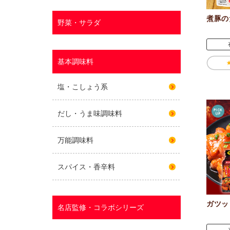
煮豚の
ガツッ