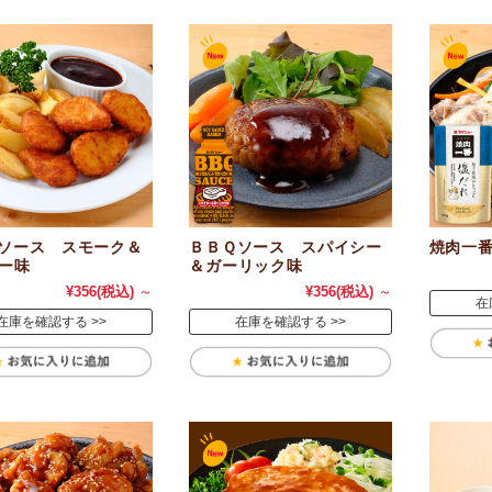
ソース スモーク＆
ＢＢＱソース スパイシー
焼肉一
ー味
＆ガーリック味
¥356
(税込)
～
¥356
(税込)
～
在
在庫を確認する
在庫を確認する