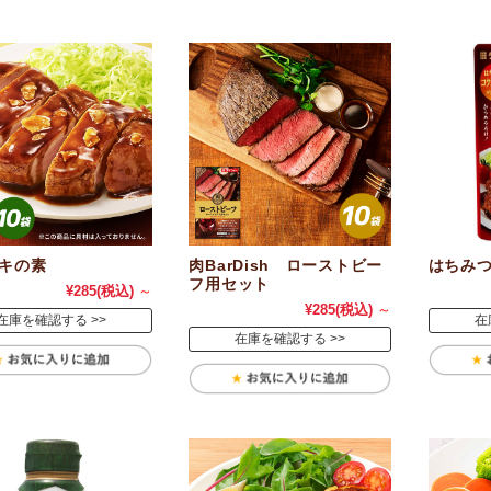
キの素
肉BarDish ローストビー
はちみ
フ用セット
¥285
(税込)
～
¥285
(税込)
～
在庫を確認する
在
在庫を確認する