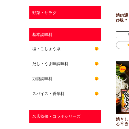
焼肉通
ゆ味＊
焼きし
る辛旨