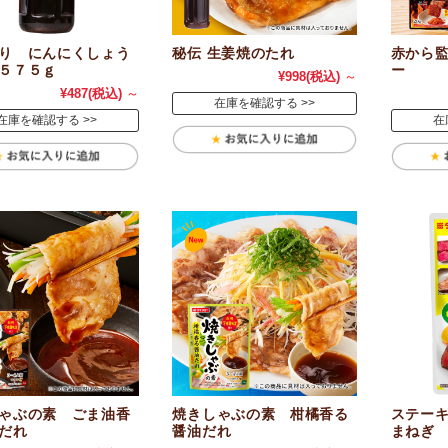
り にんにくしょう
秘伝 生姜焼のたれ
赤から監
５７５ｇ
ー
¥998
(税込)
～
¥487
(税込)
～
在庫を確認する
在庫を確認する
在
ゃぶの素 ごま油香
焼きしゃぶの素 柑橘香る
ステー
だれ
醤油だれ
まねぎ