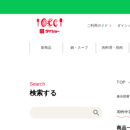
ご利用ガイド
ダイシ
新商品
鍋・スープ
肉料理・焼肉
TOP
表示切
30件中
商品