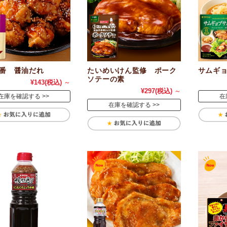
番 醤油だれ
たいめいけん監修 ポーク
サムギ
ソテーの素
¥143
(税込)
～
¥297
(税込)
～
在庫を確認する
在
在庫を確認する