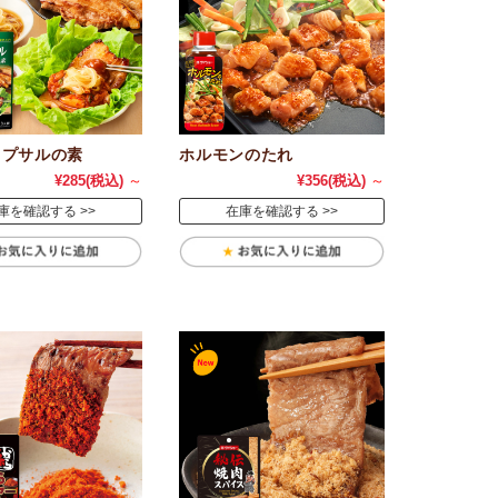
ョプサルの素
ホルモンのたれ
¥285
(税込)
～
¥356
(税込)
～
庫を確認する
在庫を確認する