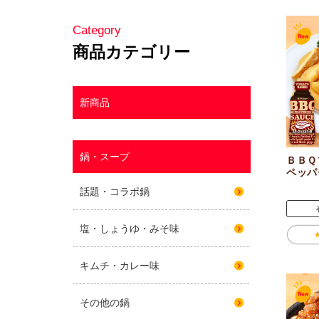
ＢＢＱ
ペッパ