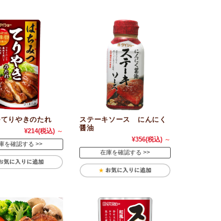
つてりやきのたれ
ステーキソース にんにく
醤油
¥214
(税込)
～
¥356
(税込)
～
庫を確認する
在庫を確認する