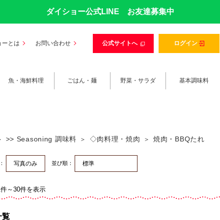
ダイショー公式LINE お友達募集中
ョーとは
お問い合わせ
公式サイトへ
ログイン
魚・海鮮料理
ごはん・麺
野菜・サラダ
基本調味料
>> Seasoning 調味料
◇肉料理・焼肉
焼肉・BBQたれ
替：
並び順：
1件～30件を表示
一覧