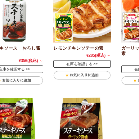
キソース おろし醤
レモンチキンソテーの素
ガーリ
素
¥285
(税込)
～
¥356
(税込)
～
在庫を確認する
在庫を確認する
在