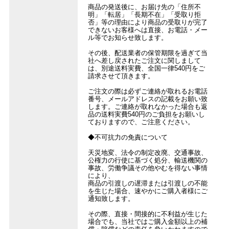
商品の発送後に、お届け先の「住所不
明」「転居」「長期不在」「受取り拒
否」等の理由により商品の受取りが完了
できないお客様へは直接、お電話・メー
ル等でお知らせ致します。
その後、配送業者の保管期限を過ぎて当
社へ差し戻されたご注文に関しまして
は、別途送料実費、全国一律540円をご
請求させて頂きます。
ご注文の際は必ずご連絡が取れるお電話
番号、メールアドレスの記載をお願い致
します。ご連絡が取れなかった場合も返
品の送料実費540円のご負担をお願いし
ておりますので、ご注意ください。
◆不可抗力の免責について
天災地変、法令の制定改廃、交通事故、
公権力の行使に基づく処分、輸送機関の
事故、労働争議その他やむを得ない事情
により、
商品の引渡しの遅滞または引渡しの不能
を生じた場合、速やかにご購入者様にご
通知致します。
その際、直接・間接的に不利益が生じた
場合でも、当社ではご購入金額以上の補