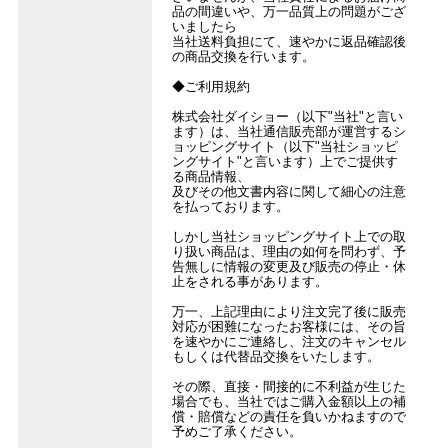
品の間違いや、万一品質上の問題がござ
いましたら
当社送料負担にて、速やかに返品確認後
の商品交換を行います。
◆ご利用規約
株式会社ダイショー（以下"当社"と言い
ます）は、当社通信販売部が運営するシ
ョッピングサイト（以下"当社ショッピ
ングサイト"と言います）上でご提供す
る商品情報、
及びその他文書内容に関して細心の注意
を払っております。
しかし当社ショッピングサイト上での取
り扱い商品は、理由の如何を問わず、予
告無しに情報の変更及び販売の停止・休
止をされる事があります。
万一、上記理由により注文完了後に販売
対応が困難になったお客様には、その旨
を速やかにご連絡し、注文のキャンセル
もしくは代替品交換をいたします。
その際、直接・間接的に不利益が生じた
場合でも、当社ではご購入金額以上の補
償・賠償などの責任を負いかねますので
予めご了承ください。