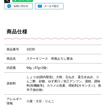
商品仕様
商品番号
10230
商品名
ステーキソース 和風おろし醤油
内容量
94g（47g×2個）
しょうゆ(国内製造)、大根、玉ねぎ、還元水あめ、り
んご酢、砂糖、ゆず果汁／加工デンプン、酒精、調味
原材料
料(有機酸等)、カラメル色素、増粘剤(キサンタン)、唐
辛子抽出物）
アレルギー
小麦・大豆・りんご
情報