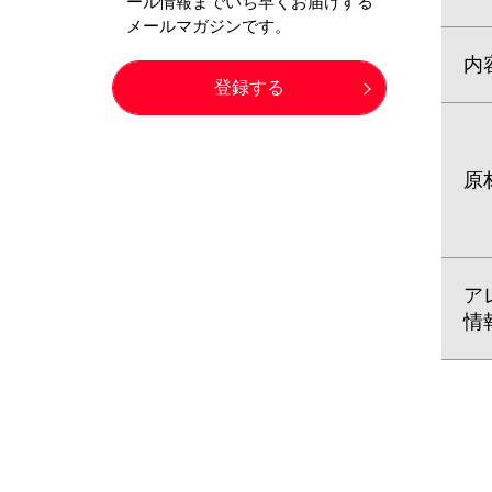
内
原
ア
情