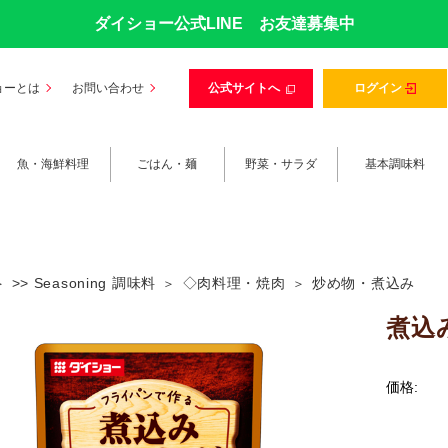
ダイショー公式LINE お友達募集中
ョーとは
お問い合わせ
公式サイトへ
ログイン
魚・海鮮料理
ごはん・麺
野菜・サラダ
基本調味料
>> Seasoning 調味料
◇肉料理・焼肉
炒め物・煮込み
煮込
価格: