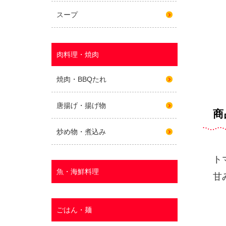
商
ト
甘