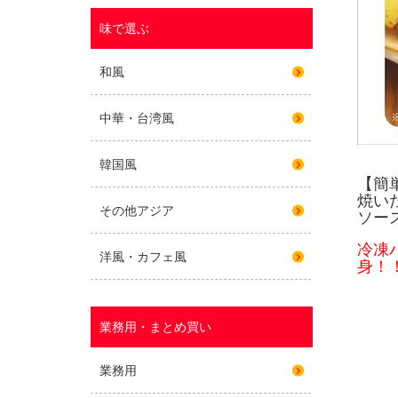
【簡
焼い
ソー
冷凍
身！