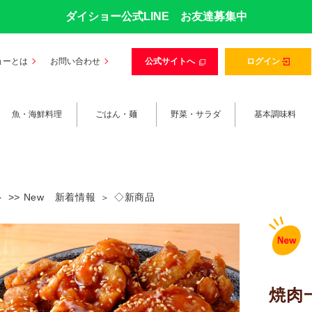
ダイショー公式LINE お友達募集中
ョーとは
お問い合わせ
公式サイトへ
ログイン
魚・海鮮料理
ごはん・麺
野菜・サラダ
基本調味料
>> New 新着情報
◇新商品
焼肉