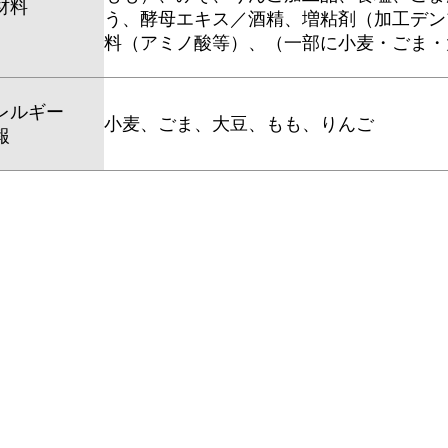
材料
う、酵母エキス／酒精、増粘剤（加工デン
料（アミノ酸等）、（一部に小麦・ごま・
レルギー
小麦、ごま、大豆、もも、りんご
報