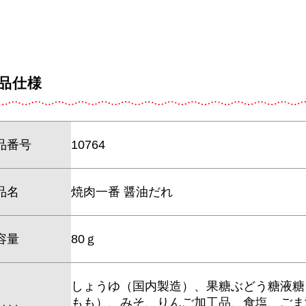
品仕様
品番号
10764
品名
焼肉一番 醤油だれ
容量
80ｇ
しょうゆ（国内製造）、果糖ぶどう糖液糖
もも）、みそ、りんご加工品、食塩、ごま