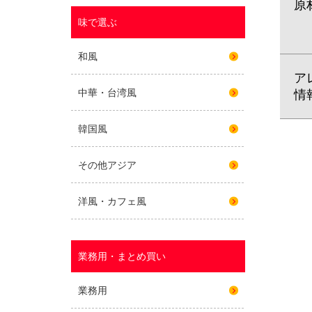
原
ア
情