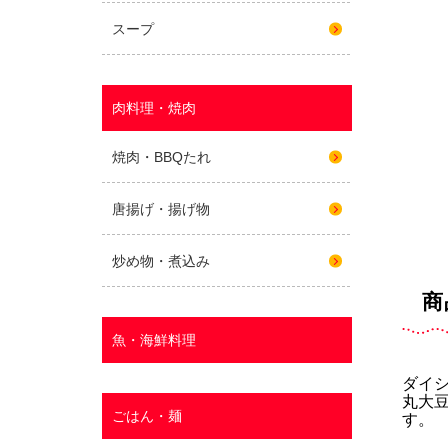
商
ダイ
丸大
す。