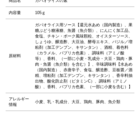
商品名
ガパオライスの素
内容量
105ｇ
ガパオライス用ソース【還元水あめ（国内製造）、果
糖ぶどう糖液糖、魚醤（魚介類）、にんにく加工品、
食塩、チキン・ポーク風味顆粒、オイスターソース、
しょうゆ、醸造酢、大豆油、酵母エキス、バジル／増
粘剤（加工デンプン、キサンタン）、酒精、着色料
（カラメル、パプリカ色素）、調味料（アミノ酸
原材料
等）、香料、（一部に小麦・乳成分・大豆・鶏肉・豚
肉・魚醤（魚介類）を含む）】、辛味調味料【水あめ
（国内製造）、赤唐辛子、食塩、醸造酢、豆板醤／酒
精、増粘剤（加工デンプン、キサンタン）、香辛料抽
出物、酸化防止剤（ビタミンC）、調味料（アミノ
酸）、香料、パプリカ色素、（一部に小麦を含む）】
アレルギー
小麦、乳・乳成分、大豆、鶏肉、豚肉、魚介類
情報