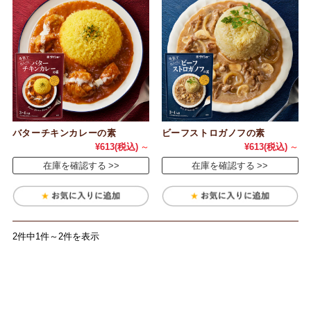
バターチキンカレーの素
ビーフストロガノフの素
¥613
(税込)
～
¥613
(税込)
～
在庫を確認する
在庫を確認する
2件中1件～2件を表示