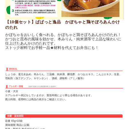
【10個セット】ぱぱっと逸品 かぼちゃと鶏そぼろあんかけ
のたれ
かぼちゃをおいしく食べれる、かぼちゃと鶏そぼろあんかけのたれ！
かつおと昆布の風味を効かせ、本みりん・純米酒等で上品な味わいに
仕上げたあんかけのたれです。
ストック材料でお手軽一品★材料を代えてお弁当にも！
しょうゆ、還元水あめ、本みりん、三温糖、純米酒、醸造酢、かつおエキス、こんぶエキス、生姜、
増粘剤（加工デンプン、キサンタン）、酒精、調味料（アミノ酸等）
小麦・大豆
※アレルギー表記をしていますが、製造時期により異なる場合があります。
購入時期、使用時には商品の表示をご確認ください。
容量 65g×10袋
賞味期限 商品に記載
販売・製造元 株式会社ダイショー