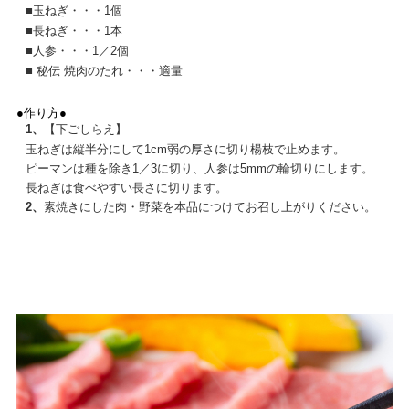
■
玉ねぎ・・・1個
■
長ねぎ・・・1本
■
人参・・・1／2個
■
秘伝 焼肉のたれ・・・適量
●作り方●
1、
【下ごしらえ】
玉ねぎは縦半分にして1cm弱の厚さに切り楊枝で止めます。
ピーマンは種を除き1／3に切り、人参は5mmの輪切りにします。
長ねぎは食べやすい長さに切ります。
2、
素焼きにした肉・野菜を本品につけてお召し上がりください。