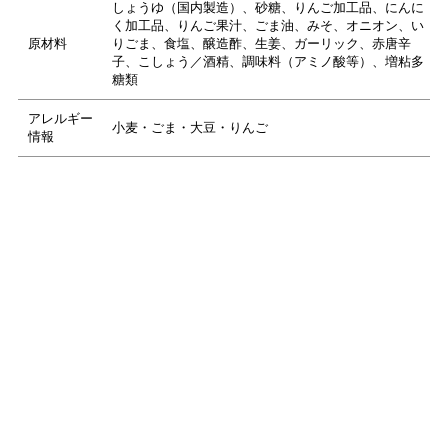
しょうゆ（国内製造）、砂糖、りんご加工品、にんに
く加工品、りんご果汁、ごま油、みそ、オニオン、い
原材料
りごま、食塩、醸造酢、生姜、ガーリック、赤唐辛
子、こしょう／酒精、調味料（アミノ酸等）、増粘多
糖類
アレルギー
小麦・ごま・大豆・りんご
情報