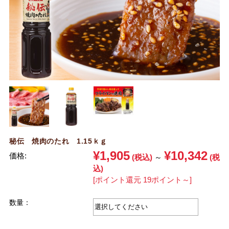
秘伝 焼肉のたれ 1.15ｋｇ
¥1,905
¥10,342
価格:
(税込)
～
(税
込)
[ポイント還元 19ポイント～]
数量：