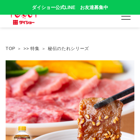
ダイショー公式LINE お友達募集中
TOP
>> 特集
秘伝のたれシリーズ