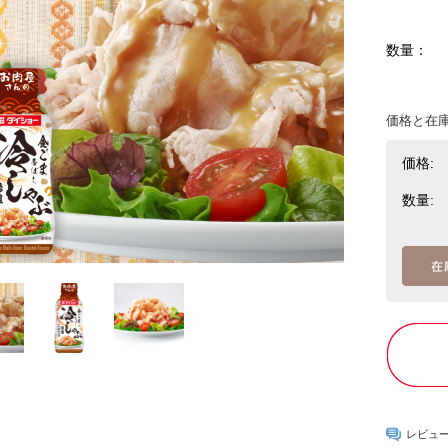
数量：
価格と在
価格:
数量:
レビュ