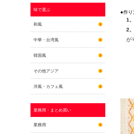
●作り
1
2
が