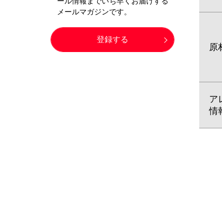
原
ア
情