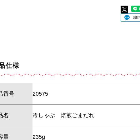
品仕様
品番号
20575
品名
冷しゃぶ 焙煎ごまだれ
容量
235g