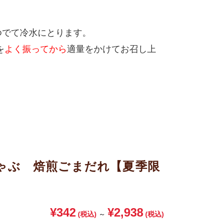
ゆでて冷水にとります。
を
よく振ってから
適量をかけてお召し上
ゃぶ 焙煎ごまだれ【夏季限
¥342
¥2,938
(税込)
～
(税込)