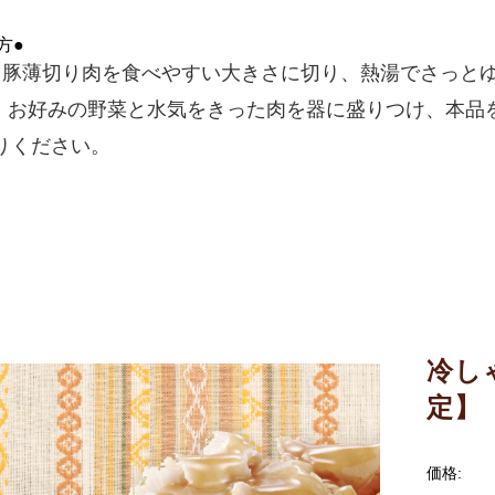
方●
、
豚薄切り肉を食べやすい大きさに切り、熱湯でさっと
、
お好みの野菜と水気をきった肉を器に盛りつけ、本品
りください。
冷し
定】
価格: