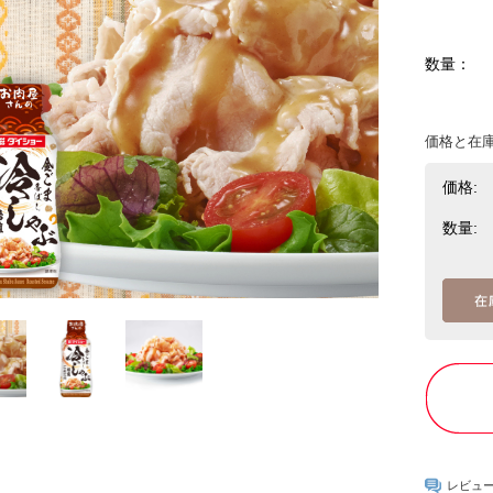
数量：
価格と在
価格:
数量:
レビュ