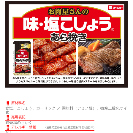
食塩、こしょう、ガーリック ／ 調味料（アミノ酸）、微粒二酸化ケイ
素
肉売場のちかく
なし