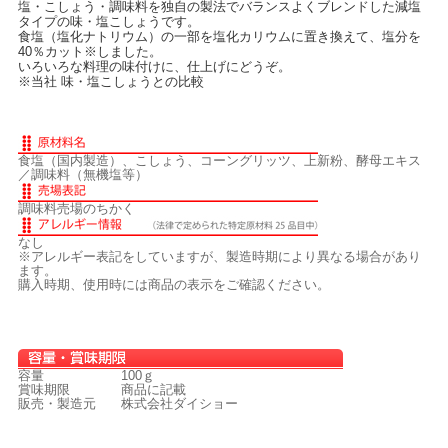
塩・こしょう・調味料を独自の製法でバランスよくブレンドした減塩
タイプの味・塩こしょうです。
食塩（塩化ナトリウム）の一部を塩化カリウムに置き換えて、塩分を
40％カット※しました。
いろいろな料理の味付けに、仕上げにどうぞ。
※当社 味・塩こしょうとの比較
食塩（国内製造）、こしょう、コーングリッツ、上新粉、酵母エキス
／調味料（無機塩等）
調味料売場のちかく
なし
※アレルギー表記をしていますが、製造時期により異なる場合があり
ます。
購入時期、使用時には商品の表示をご確認ください。
容量
100ｇ
賞味期限
商品に記載
販売・製造元
株式会社ダイショー