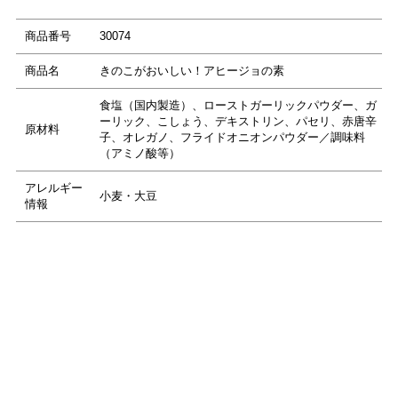
商品番号
30074
商品名
きのこがおいしい！アヒージョの素
食塩（国内製造）、ローストガーリックパウダー、ガ
ーリック、こしょう、デキストリン、パセリ、赤唐辛
原材料
子、オレガノ、フライドオニオンパウダー／調味料
（アミノ酸等）
アレルギー
小麦・大豆
情報