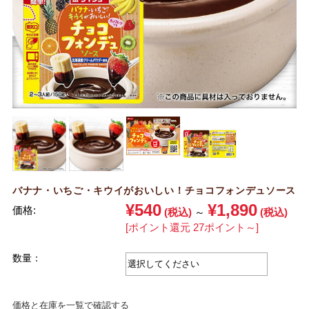
バナナ・いちご・キウイがおいしい！チョコフォンデュソース
¥540
¥1,890
価格:
(税込)
～
(税込)
[ポイント還元 27ポイント～]
数量：
価格と在庫を一覧で確認する