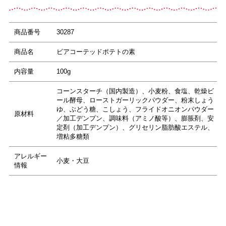
商品番号
30287
商品名
ビアコーテッドポテトの素
内容量
100g
コーンスターチ（国内製造）、小麦粉、食塩、乾燥ビ
ール酵母、ローストガーリックパウダー、粉末しょう
ゆ、ぶどう糖、こしょう、フライドオニオンパウダー
原材料
／加工デンプン、調味料（アミノ酸等）、膨脹剤、安
定剤（加工デンプン）、グリセリン脂肪酸エステル、
増粘多糖類
アレルギー
小麦・大豆
情報