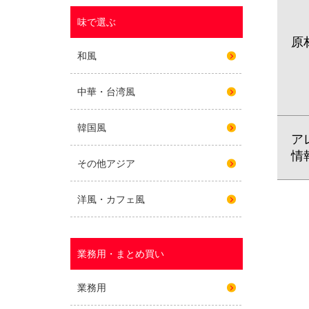
原
ア
情