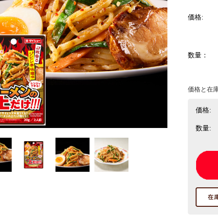
価格:
数量：
価格と在
価格:
数量: