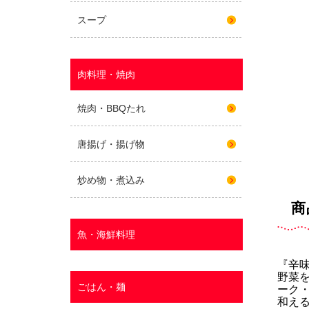
商
『辛
野菜
ーク
和える