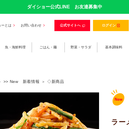
ダイショー公式LINE お友達募集中
ョーとは
お問い合わせ
公式サイトへ
ログイン
魚・海鮮料理
ごはん・麺
野菜・サラダ
基本調味料
>> New 新着情報
◇新商品
ラー