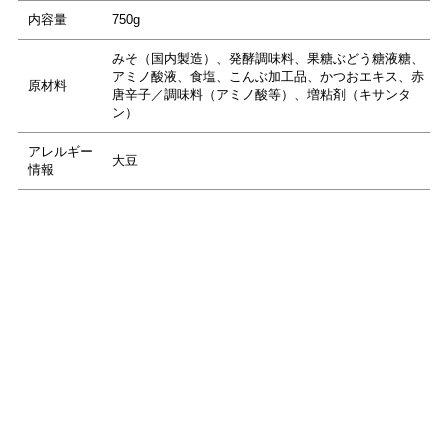
内容量
750g
みそ（国内製造）、発酵調味料、果糖ぶどう糖液糖、
アミノ酸液、食塩、こんぶ加工品、かつおエキス、赤
原材料
唐辛子／調味料（アミノ酸等）、増粘剤（キサンタ
ン）
アレルギー
大豆
情報