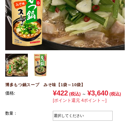
博多もつ鍋スープ みそ味【1袋～10袋】
¥422
¥3,640
価格:
(税込)
～
(税込)
[ポイント還元 4ポイント～]
数量：