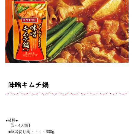
味噌キムチ鍋
●材料●
【3～4人前】
■
豚薄切り肉・・・・300g