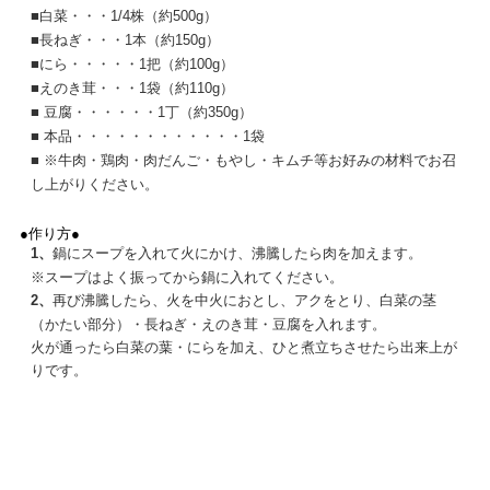
■
白菜・・・1/4株（約500g）
■
長ねぎ・・・1本（約150g）
■
にら・・・・・1把（約100g）
■
えのき茸・・・1袋（約110g）
■
豆腐・・・・・・1丁（約350g）
■
本品・・・・・・・・・・・・1袋
■
※牛肉・鶏肉・肉だんご・もやし・キムチ等お好みの材料でお召
し上がりください。
●作り方●
1、
鍋にスープを入れて火にかけ、沸騰したら肉を加えます。
※スープはよく振ってから鍋に入れてください。
2、
再び沸騰したら、火を中火におとし、アクをとり、白菜の茎
（かたい部分）・長ねぎ・えのき茸・豆腐を入れます。
火が通ったら白菜の葉・にらを加え、ひと煮立ちさせたら出来上が
りです。