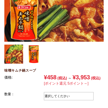
味噌キムチ鍋スープ
¥458
¥3,953
価格:
(税込)
～
(税込)
[ポイント還元 5ポイント～]
数量：