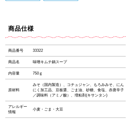
商品仕様
商品番号
33322
商品名
味噌キムチ鍋スープ
内容量
750ｇ
みそ（国内製造）、コチュジャン、もろみみそ、にん
原材料
にく加工品、豆板醤、ごま油、砂糖、食塩、赤唐辛子
／調味料（アミノ酸）、増粘剤(キサンタン)
アレルギー
小麦・ごま・大豆
情報