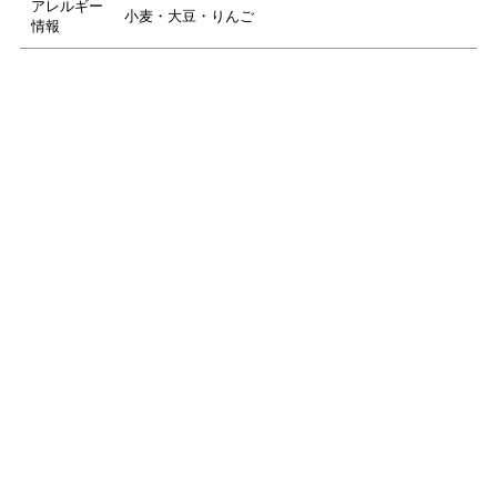
アレルギー
小麦・大豆・りんご
情報