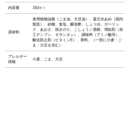
内容量
150ｍｌ
食用植物油脂（ごま油、大豆油）、還元水あめ（国内
製造）、砂糖、食塩、醸造酢、しょうゆ、ガーリッ
ク、あおさ、焼きのり、こしょう／酒精、増粘剤（加
原材料
工デンプン、キサンタン）、調味料（アミノ酸等）、
酸化防止剤（ビタミンE）、香料、（一部に小麦・ご
ま・大豆を含む）
アレルギー
小麦、ごま、大豆
情報