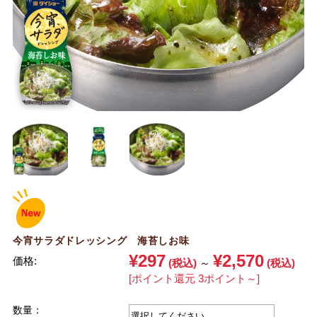
今宵サラダドレッシング 海苔しお味
¥297
¥2,570
価格:
(税込)
～
(税込)
[ポイント還元 3ポイント～]
数量：